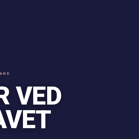
LAND
R VED
AVET